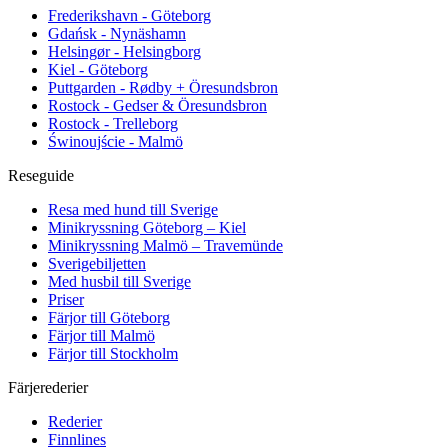
Frederikshavn - Göteborg
Gdańsk - Nynäshamn
Helsingør - Helsingborg
Kiel - Göteborg
Puttgarden - Rødby + Öresundsbron
Rostock - Gedser & Öresundsbron
Rostock - Trelleborg
Świnoujście - Malmö
Reseguide
Resa med hund till Sverige
Minikryssning Göteborg – Kiel
Minikryssning Malmö – Travemünde
Sverigebiljetten
Med husbil till Sverige
Priser
Färjor till Göteborg
Färjor till Malmö
Färjor till Stockholm
Färjerederier
Rederier
Finnlines