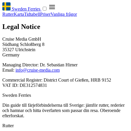
Sweden Ferries
Rutter
Karta
Tidtabell
Priser
Vanliga frågor
Legal Notice
Cruise Media GmbH
Südhang Schloßberg 8
35327 Ulrichstein
Germany
Managing Director: Dr. Sebastian Hirner
Email:
info@cruise-media.com
Commercial Register: District Court of Gießen, HRB 9152
VAT ID: DE312574831
Sweden Ferries
Din guide till färjeförbindelserna till Sverige: jämför rutter, rederier
och hamnar och hitta överfarten som passar din resa. Oberoende
efterforskat.
Rutter