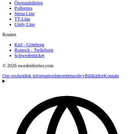
Öresundslinjen
Polferries
Stena Line
TT-Line
Unity Line
Routen
Kiel - Göteborg
Rostock - Trelleborg
Schwedenticket
© 2026 swedenferries.com
Om oss
Juridisk information
Integritetspolicy
Bildkällor
Kontakt